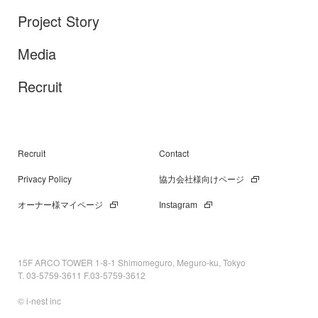
Project Story
Media
Recruit
Recruit
Contact
Privacy Policy
協力会社様向けページ
オーナー様マイページ
Instagram
15F ARCO TOWER 1-8-1 Shimomeguro, Meguro-ku, Tokyo
T. 03-5759-3611 F.03-5759-3612
© i-nest inc