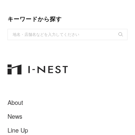
キーワードから探す
S
e
a
r
c
h
f
o
r
About
:
News
Line Up