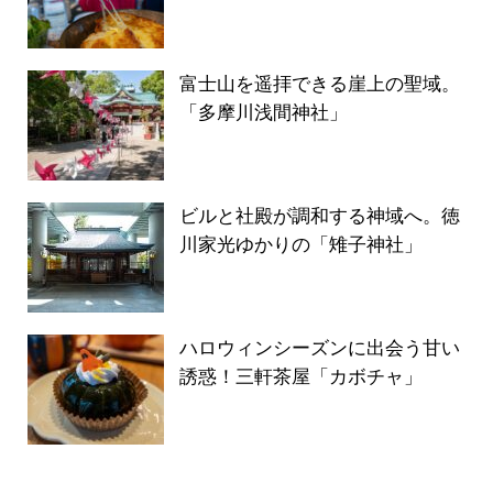
富士山を遥拝できる崖上の聖域。
「多摩川浅間神社」
ビルと社殿が調和する神域へ。徳
川家光ゆかりの「雉子神社」
ハロウィンシーズンに出会う甘い
誘惑！三軒茶屋「カボチャ」